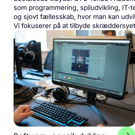
som programmering, spiludvikling, IT-t
og sjovt fællesskab, hvor man kan udvikl
Vi fokuserer på at tilbyde skræddersye