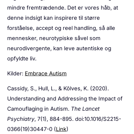
mindre fremtrædende. Det er vores håb, at
denne indsigt kan inspirere til større
forståelse, accept og reel handling, så alle
mennesker, neurotypiske såvel som
neurodivergente, kan leve autentiske og
opfyldte liv.
Kilder:
Embrace Autism
Cassidy, S., Hull, L., & Kõlves, K. (2020).
Understanding and Addressing the Impact of
Camouflaging in Autism.
The Lancet
Psychiatry
, 7(1), 884-895. doi:10.1016/S2215-
0366(19)30447-0 (
Link
)